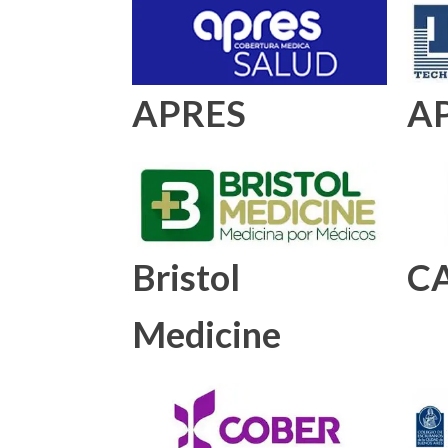
APRES
A
Bristol
C
Medicine