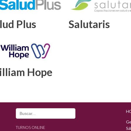
lud Plus
Salutaris
lliam Hope
Search
H
for:
Ge
TURNOS ONLINE
Sá