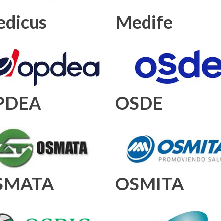
dicus
Medife
PDEA
OSDE
SMATA
OSMITA