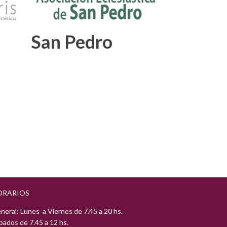
San Pedro
ORARIOS
neral: Lunes a Viernes de 7.45 a 20 hs.
bados de 7.45 a 12 hs.