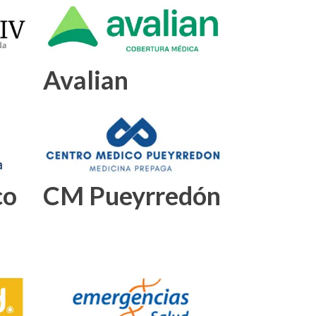
Avalian
co
CM Pueyrredón